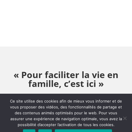
« Pour faciliter la vie en
famille, c’est ici »
Ce site utilise des cookies afin de mieux vous informer et de
vous proposer des vidéos, des fonctionnalités de partage et
des contenus animés optimisés pour le web. Pour vous
Site officiel de la commune de Chazay-d'Azergues |
assurer une expérience de navigation optimale, vous avez la
Conception :
5-pixels
| Tous droits réservés
possibilité d’accepter l’activation de tous les cookies.
MENTIONS LÉGALES
&
POLITIQUE DE